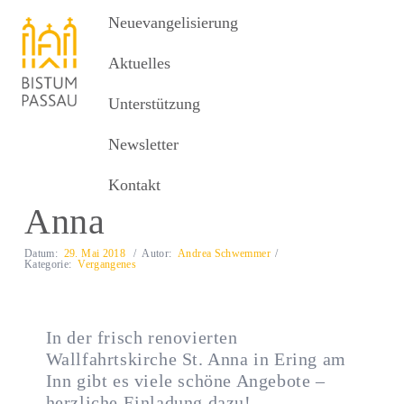
Neuevangelisierung
Neuevangelisierung
MENU
Aktuelles
Unterstützung
Aktuelles
Wallfahrtskirche St. Anna
Newsletter
Wallfahrtskirche St.
Kontakt
Anna
Datum:
29. Mai 2018
Autor:
Andrea Schwemmer
Kategorie:
Vergangenes
In der frisch renovierten
Wallfahrtskirche St. Anna in Ering am
Inn gibt es viele schöne Angebote –
herzliche Einladung dazu!