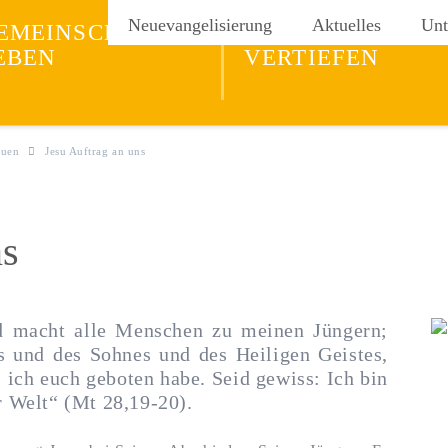
ng
Neuevangelisierung
Aktuelles
Unt
EMEINSCHAFT
GLAUBEN
EBEN
VERTIEFEN
auen
Jesu Auftrag an uns
ns
d macht alle Menschen zu meinen Jüngern;
s und des Sohnes und des Heiligen Geistes,
s ich euch geboten habe. Seid gewiss: Ich bin
r Welt“ (Mt 28,19-20).