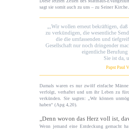
Diese letzten Zeilen des Matthäus-Evangeliu
sagt sie somit auch zu uns – zu Seiner Kirche
„‚Wir wollen erneut bekräftigen, daß
zu verkündigen, die wesentliche Send
die die umfassenden und tiefgre
Gesellschaft nur noch dringender mach
eigentliche Berufung d
Sie ist da,
Papst Paul V
Damals waren es nur zwölf einfache Männer
verfolgt, verhaftet und um ihr Leben zu fürc
verkünden. Sie sagten: „Wir können unmög
haben“ (Apg 4,20).
„Denn wovon das Herz voll ist, da
Wenn jemand eine Entdeckung gemacht hat