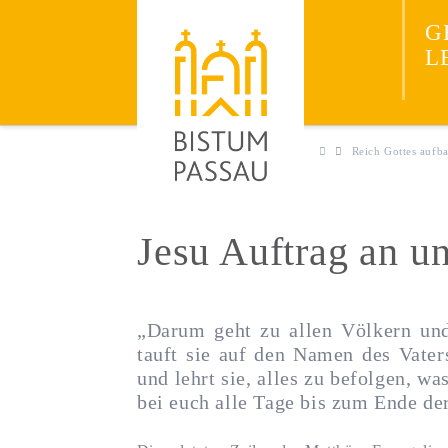
Neuevangelisieru
JESUS
G
ENTDECKEN
L
Reich Gottes aufb
Jesu Auftrag an u
„Darum geht zu allen Völkern un
tauft sie auf den Namen des Vater
und lehrt sie, alles zu befolgen, wa
bei euch alle Tage bis zum Ende de