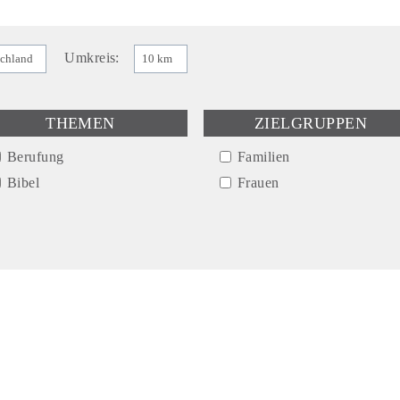
Umkreis:
THEMEN
ZIELGRUPPEN
Berufung
Familien
Bibel
Frauen
Caritas/Diakonie
Jugendliche/junge
Erwachsene
Gebet
Kinder/Teenies
Glaubenserneuerung
Männer
Glaubensvertiefung
Senioren
Mission
Sakramente