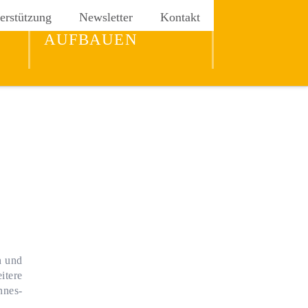
erstützung
Newsletter
Kontakt
REICH GOTTES
AUFBAUEN
n und
itere
nnes-