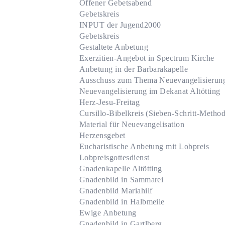
Offener Gebetsabend
Gebetskreis
INPUT der Jugend2000
Gebetskreis
Gestaltete Anbetung
Exerzitien-Angebot in Spectrum Kirche
Anbetung in der Barbarakapelle
Ausschuss zum Thema Neuevangelisierun
Neuevangelisierung im Dekanat Altötting
Herz-Jesu-Freitag
Cursillo-Bibelkreis (Sieben-Schritt-Metho
Material für Neuevangelisation
Herzensgebet
Eucharistische Anbetung mit Lobpreis
Lobpreisgottesdienst
Gnadenkapelle Altötting
Gnadenbild in Sammarei
Gnadenbild Mariahilf
Gnadenbild in Halbmeile
Ewige Anbetung
Gnadenbild in Gartlberg