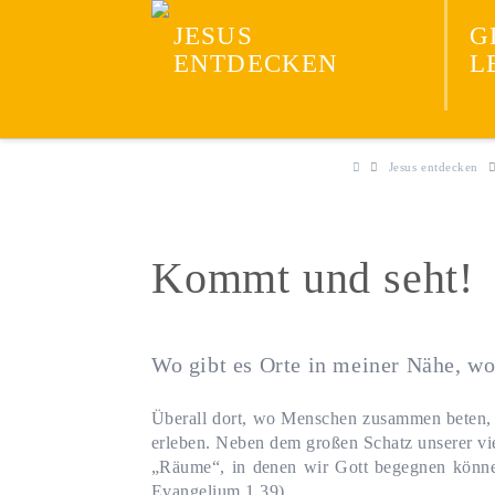
Neuevangelisieru
JESUS
G
ENTDECKEN
L
Jesus entdecken
Kommt und seht!
Wo gibt es Orte in meiner Nähe, w
Überall dort, wo Menschen zusammen beten, 
erleben. Neben dem großen Schatz unserer vie
„Räume“, in denen wir Gott begegnen könne
Evangelium 1,39).