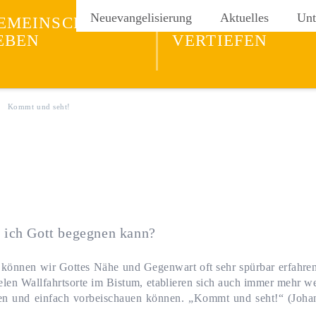
ng
Neuevangelisierung
Aktuelles
Unt
EMEINSCHAFT
GLAUBEN
EBEN
VERTIEFEN
Kommt und seht!
o ich Gott begegnen kann?
können wir Gottes Nähe und Gegenwart oft sehr spürbar erfahre
len Wallfahrtsorte im Bistum, etablieren sich auch immer mehr we
n und einfach vorbeischauen können. „Kommt und seht!“ (Joha