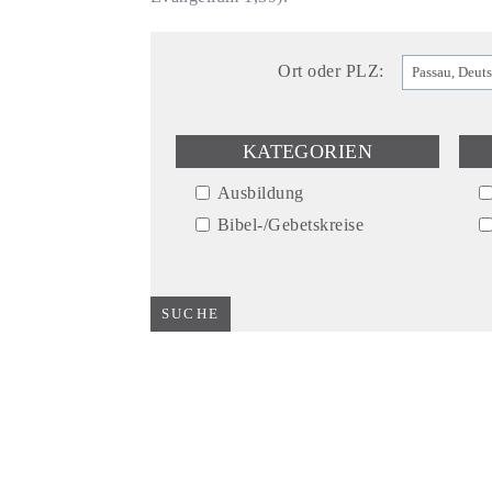
Ort oder PLZ:
KATEGORIEN
Ausbildung
Bibel-/Gebetskreise
eucharistische Anbetung
Exerzitien/Einkehrtage
Gebet
geistliche Begleitung
Glaubenskurse
Lobpreis
Vorträge/Katechesen
Wallfahrten