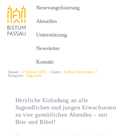
Neuevangelisierung
Neuevangelisierung
MENU
Aktuelles
Unterstützung
Aktuelles
Bibel vom Fass
Newsletter
Bibel vom Fass
Kontakt
Datum:
4. Februar 2020
Autor:
Andrea Schwemmer
Kategorie:
Allgemein
Herzliche Einladung an alle
Jugendlichen und jungen Erwachsenen
zu vier gemütlichen Abenden – mit
Bier und Bibel!