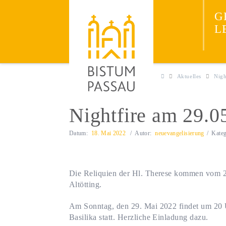
Neuevangelisieru
JESUS
G
ENTDECKEN
L
Aktuelles
Nigh
Nightfire am 29.05
Datum:
18. Mai 2022
Autor:
neuevangelisierung
Kate
Die Reliquien der Hl. Therese kommen vom 
Altötting.
Am Sonntag, den 29. Mai 2022 findet um 2
Basilika statt. Herzliche Einladung dazu.