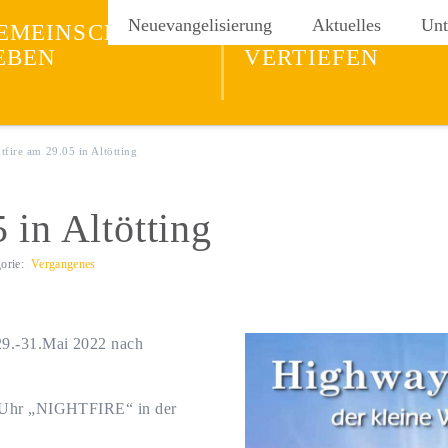
ng
Neuevangelisierung
Aktuelles
Unt
EMEINSCHAFT
GLAUBEN
EBEN
VERTIEFEN
tfire am 29.05 in Altötting
 in Altötting
gorie:
Vergangenes
29.-31.Mai 2022 nach
0 Uhr „NIGHTFIRE“ in der