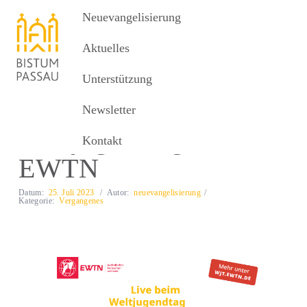
Neuevangelisierung
Neuevangelisierung
MENU
Aktuelles
Unterstützung
Aktuelles
Weltjugendtag mit EWTN
Newsletter
Weltjugendtag mit
Kontakt
EWTN
Datum:
25. Juli 2023
Autor:
neuevangelisierung
Kategorie:
Vergangenes