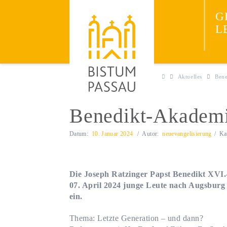
Neuevangelisieru
JESUS
G
ENTDECKEN
L
Aktuelles
Bene
Benedikt-Akademi
Datum:
10. Januar 2024
Autor:
neuevangelisierung
Ka
Die Joseph Ratzinger Papst Benedikt XVI.–
07. April 2024 junge Leute nach Augsbur
ein.
Thema: Letzte Generation – und dann?