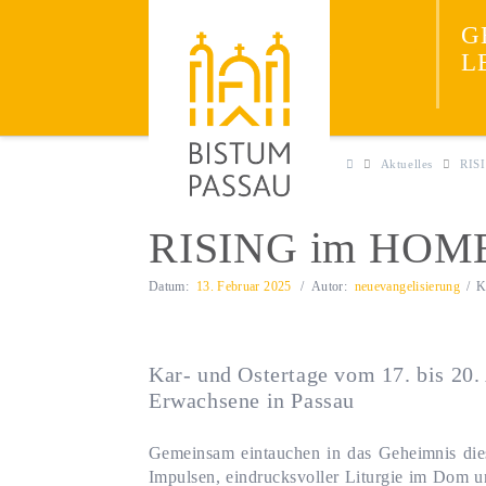
Neuevangelisieru
JESUS
G
ENTDECKEN
L
Aktuelles
RIS
RISING im HOME
Datum:
13. Februar 2025
Autor:
neuevangelisierung
K
Kar- und Ostertage vom 17. bis 20.
Erwachsene in Passau
Gemeinsam eintauchen in das Geheimnis dies
Impulsen, eindrucksvoller Liturgie im Dom un