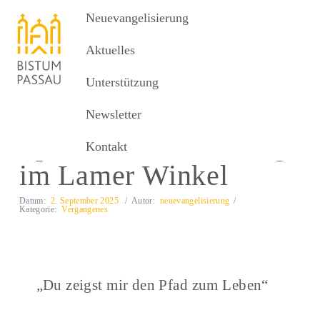
Neuevangelisierung
Neuevangelisierung
MENU
Aktuelles
Unterstützung
Aktuelles
Spirituelle Wanderung im Lamer Winkel
Newsletter
Spirituelle Wanderung
Kontakt
im Lamer Winkel
Datum:
2. September 2025
Autor:
neuevangelisierung
Kategorie:
Vergangenes
„Du zeigst mir den Pfad zum Leben“