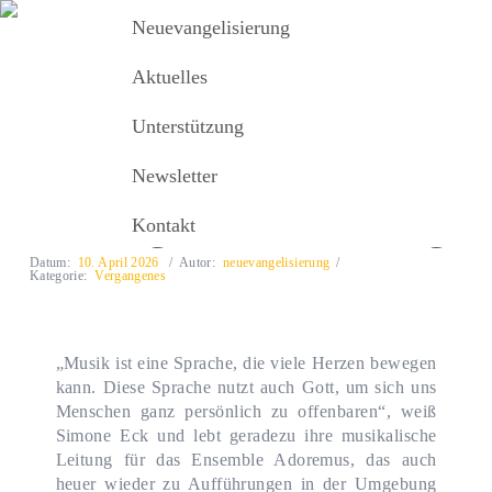
Neuevangelisierung
Neuevangelisierung
MENU
Aktuelles
Unterstützung
Aktuelles
Gesungener Kreuzweg
Newsletter
Gesungener Kreuzweg
Kontakt
Datum:
10. April 2026
Autor:
neuevangelisierung
Kategorie:
Vergangenes
„Musik ist eine Sprache, die viele Herzen bewegen
kann. Diese Sprache nutzt auch Gott, um sich uns
Menschen ganz persönlich zu offenbaren“, weiß
Simone Eck und lebt geradezu ihre musikalische
Leitung für das Ensemble Adoremus, das auch
heuer wieder zu Aufführungen in der Umgebung