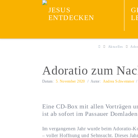
Neuevangelisieru
JESUS
G
ENTDECKEN
L
Aktuelles
Ador
Adoratio zum Nac
Datum:
5. November 2020
Autor:
Andrea Schwemmer
Eine CD-Box mit allen Vorträgen u
ist ab sofort im Passauer Domladen 
Im vergangenen Jahr wurde beim Adoratio-Kong
– voller Hoffnung und Sehnsucht. Dieses Jahr 