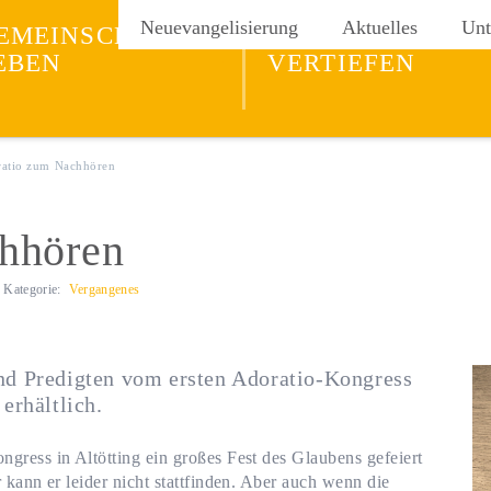
ng
Neuevangelisierung
Aktuelles
Unt
EMEINSCHAFT
GLAUBEN
EBEN
VERTIEFEN
atio zum Nachhören
hhören
Kategorie:
Vergangenes
nd Predigten vom ersten Adoratio-Kongress
erhältlich.
ress in Altötting ein großes Fest des Glaubens gefeiert
kann er leider nicht stattfinden. Aber auch wenn die