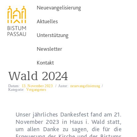
Neuevangelisierung
MENU
Neuevangelisierung
Aktuelles
Unterstützung
Aktuelles
Dankesfest Haus i. Wald 2024
Newsletter
Dankesfest Haus i.
Kontakt
Wald 2024
Datum:
13. November 2023
Autor:
neuevangelisierung
Kategorie:
Vergangenes
Unser jährliches Dankesfest fand am 21.
November 2023 in Haus i. Wald statt,
um allen Danke zu sagen, die für die
Erneuerung der Kirche und des Bistums