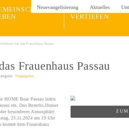
ng
Neuevangelisierung
Aktuelles
Unt
EMEINSCHAFT
GLAUBEN
EBEN
VERTIEFEN
fizdinner für das Frauenhaus Passau
 das Frauenhaus Passau
ategorie:
Vergangenes
 die HOME Base Passau laden
assau ein. Das Benefiz-Dinner
ZUM
n der besonderen Atmosphäre
stag, 23.11.2024 um 19 Uhr
ers kommt dem Frauenhaus