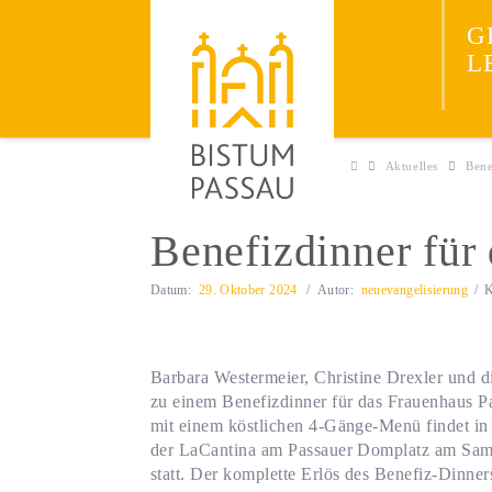
Neuevangelisieru
JESUS
G
ENTDECKEN
L
Aktuelles
Bene
Benefizdinner für
Datum:
29. Oktober 2024
Autor:
neuevangelisierung
K
Barbara Westermeier, Christine Drexler und
zu einem Benefizdinner für das Frauenhaus P
mit einem köstlichen 4-Gänge-Menü findet i
der LaCantina am Passauer Domplatz am Sam
statt. Der komplette Erlös des Benefiz-Dinn