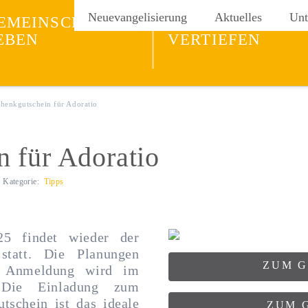
ng
Neuevangelisierung
Aktuelles
Unt
EMEINSCHAFT
GLAUBEN
EBEN
VERTIEFEN
henkgutschein für Adoratio
 für Adoratio
Kategorie:
Tipps
5 findet wieder der
 statt. Die Planungen
ZUM G
e Anmeldung wird im
. Die Einladung zum
schein ist das ideale
ZUM 