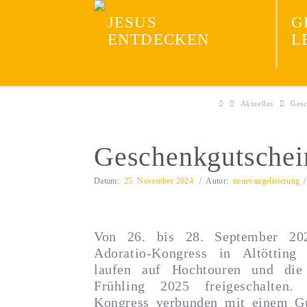
Neuevangelisieru
JESUS
G
ENTDECKEN
L
Aktuelles
Gesc
Geschenkgutschein
Datum:
25. November 2024
Autor:
neuevangelisierung
Von 26. bis 28. September 202
Adoratio-Kongress in Altötting
laufen auf Hochtouren und di
Frühling 2025 freigeschalten
Kongress verbunden mit einem Gut