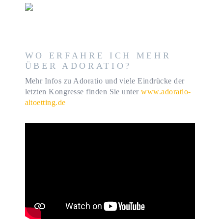
WO ERFAHRE ICH MEHR
ÜBER ADORATIO?
Mehr Infos zu Adoratio und viele Eindrücke der
letzten Kongresse finden Sie unter
www.adoratio-
altoetting.de