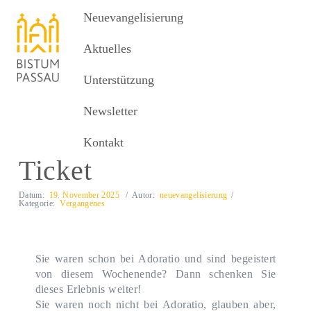
Neuevangelisierung
Neuevangelisierung
MENU
Aktuelles
Unterstützung
Aktuelles
Adoratio Geschenk-Ticket
Newsletter
Adoratio Geschenk-
Kontakt
Ticket
Datum:
19. November 2025
Autor:
neuevangelisierung
Kategorie:
Vergangenes
Sie waren schon bei Adoratio und sind begeistert
von diesem Wochenende? Dann schenken Sie
dieses Erlebnis weiter!
Sie waren noch nicht bei Adoratio, glauben aber,