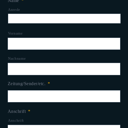
Name
*
Anrede
Vorname
Nachname
Zeitung/Sender/etc.
*
Anschrift
*
Anschrift