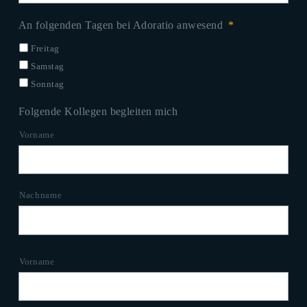
An folgenden Tagen bei Adoratio anwesend
*
Freitag
Samstag
Sonntag
Folgende Kollegen begleiten mich
Vorname
Nachname
Vorname