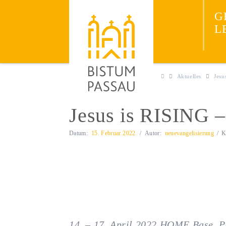
Neuevangelisieru
JESUS
G
ENTDECKEN
L
Aktuelles
Jesu
Jesus is RISING –
Datum:
15. Februar 2022
Autor:
neuevangelisierung
K
14. – 17. April 2022 HOME Base, 