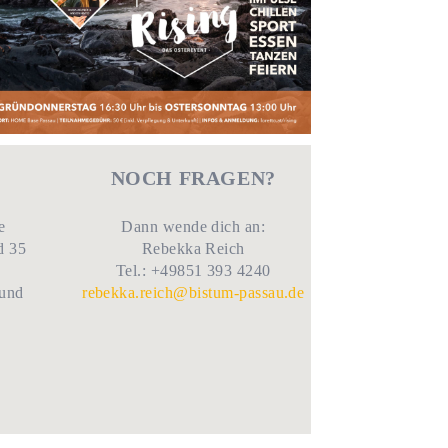
NOCH FRAGEN?
e
Dann wende dich an:
d 35
Rebekka Reich
Tel.: +49851 393 4240
 und
rebekka.reich@bistum-passau.de