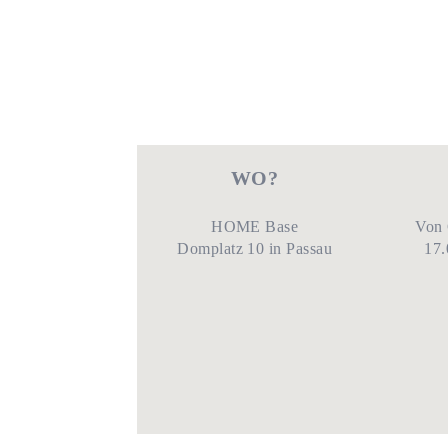
WO?
HOME Base
Von 
Domplatz 10 in Passau
17.