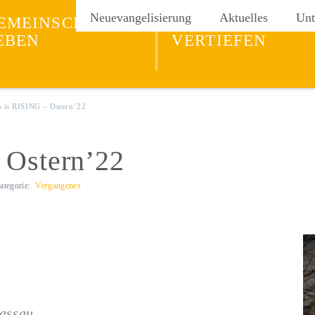
ng
Neuevangelisierung
Aktuelles
Unt
EMEINSCHAFT
GLAUBEN
EBEN
VERTIEFEN
s is RISING – Ostern’22
 Ostern’22
ategorie:
Vergangenes
Passau